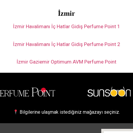
İzmir
İzmir Havalimanı İç Hatlar Gidiş Perfume Point 1
İzmir Havalimanı İç Hatlar Gidiş Perfume Point 2
İzmir Gaziemir Optimum AVM Perfume Point
Bilgilerine ulaşmak istediğiniz mağazayı seçiniz.