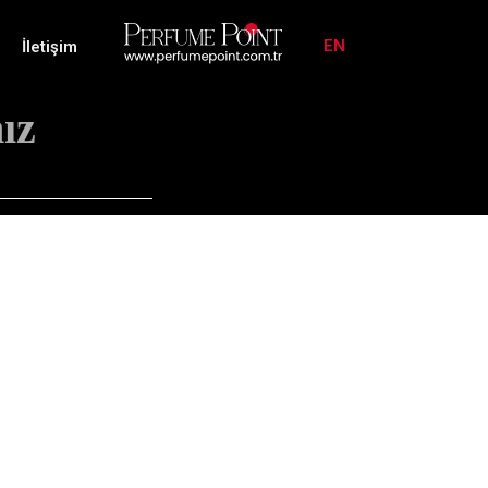
EN
İletişim
ız