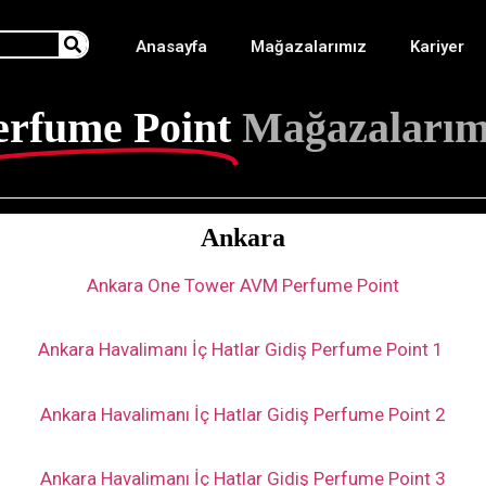
Anasayfa
Mağazalarımız
Kariyer
erfume Point
Mağazalarım
Ankara
Ankara One Tower AVM Perfume Point
Ankara Havalimanı İç Hatlar Gidiş Perfume Point 1
Ankara Havalimanı İç Hatlar Gidiş Perfume Point 2
Ankara Havalimanı İç Hatlar Gidiş Perfume Point 3